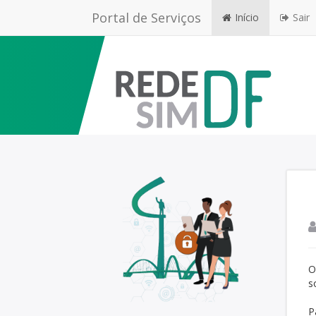
Portal de Serviços
Início
Sair
O
s
P