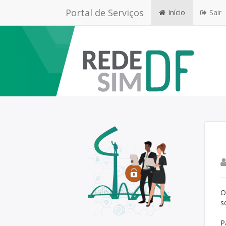
Portal de Serviços
Início
Sair
O
s
P