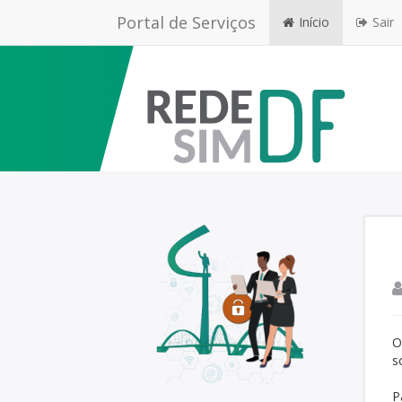
Portal de Serviços
Início
Sair
O
s
P