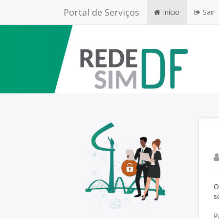
Portal de Serviços
Início
Sair
O
s
P