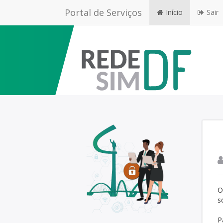
Portal de Serviços
Início
Sair
O
s
P