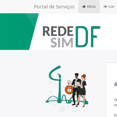
Portal de Serviços
Início
Sair
O
s
P