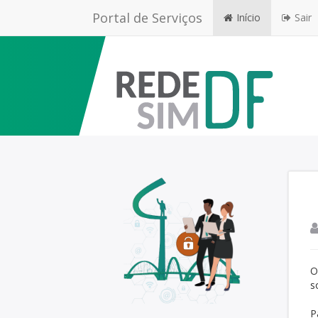
Portal de Serviços
Início
Sair
O
s
P