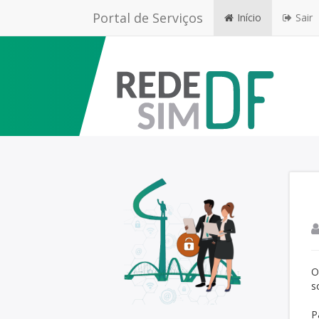
Portal de Serviços
Início
Sair
O
s
P