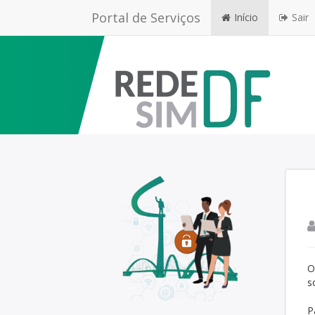
Portal de Serviços
Início
Sair
O
s
P