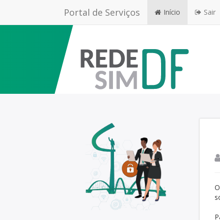
Portal de Serviços
Início
Sair
O
s
P