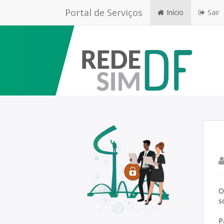
Portal de Serviços
Início
Sair
O
s
P