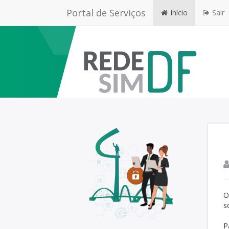
Portal de Serviços
Início
Sair
O
s
P