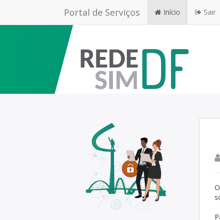
Portal de Serviços
Início
Sair
O
s
P